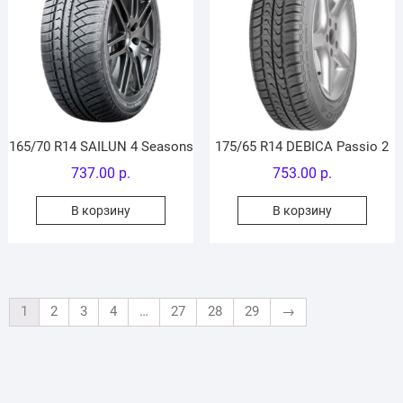
165/70 R14 SAILUN 4 Seasons
175/65 R14 DEBICA Passio 2
737.00
р.
753.00
р.
В корзину
В корзину
1
2
3
4
…
27
28
29
→