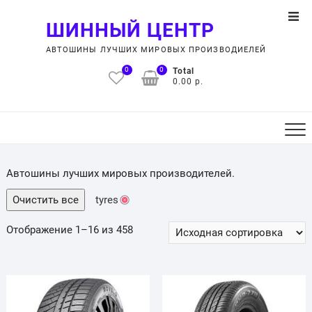
Skip
Top
to
ШИННЫЙ ЦЕНТР
Men
content
АВТОШИНЫ ЛУЧШИХ МИРОВЫХ ПРОИЗВОДИЕЛЕЙ
0
0
Total
0.00 р.
Автошины лучших мировых производителей.
Очистить все
tyres
Отображение 1–16 из 458