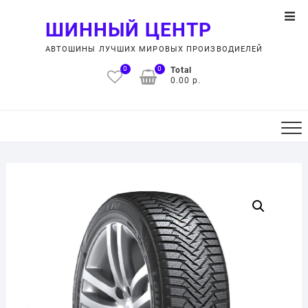
Skip
Top
to
ШИННЫЙ ЦЕНТР
Men
content
АВТОШИНЫ ЛУЧШИХ МИРОВЫХ ПРОИЗВОДИЕЛЕЙ
0
0
Total
0.00 р.