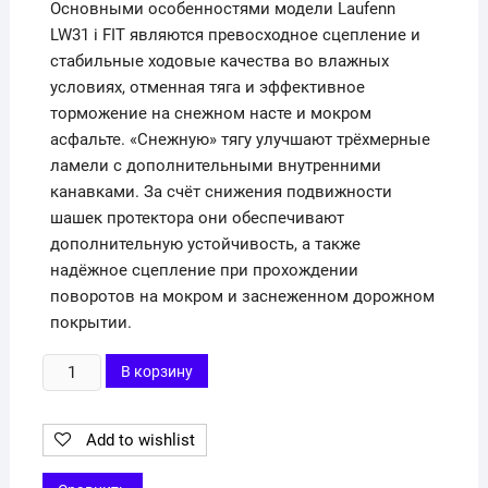
Основными особенностями модели Laufenn
LW31 i FIT являются превосходное сцепление и
стабильные ходовые качества во влажных
условиях, отменная тяга и эффективное
торможение на снежном насте и мокром
асфальте. «Снежную» тягу улучшают трёхмерные
ламели с дополнительными внутренними
канавками. За счёт снижения подвижности
шашек протектора они обеспечивают
дополнительную устойчивость, а также
надёжное сцепление при прохождении
поворотов на мокром и заснеженном дорожном
покрытии.
Количество
В корзину
товара
205/60
Add to wishlist
R16
LAUFENN