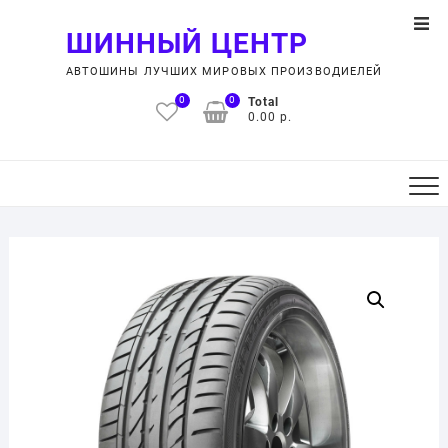
Skip
Top
to
ШИННЫЙ ЦЕНТР
Men
content
АВТОШИНЫ ЛУЧШИХ МИРОВЫХ ПРОИЗВОДИЕЛЕЙ
0
0
Total
0.00 р.