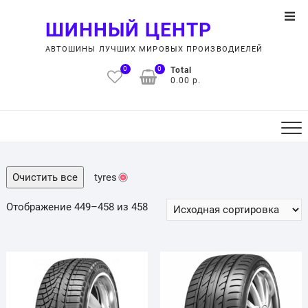
Skip
Top
to
ШИННЫЙ ЦЕНТР
Men
content
АВТОШИНЫ ЛУЧШИХ МИРОВЫХ ПРОИЗВОДИЕЛЕЙ
0
0
Total
0.00 р.
Очистить все
tyres
Отображение 449–458 из 458