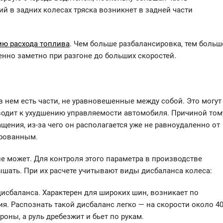
й в задних колесах тряска возникнет в задней части
ию расхода топлива
. Чем больше разбалансировка, тем больш
енно заметно при разгоне до больших скоростей.
в нем есть части, не уравновешенные между собой. Это могут
водит к ухудшению управляемости автомобиля. Причиной том
щения, из-за чего он располагается уже не равноудаленно от
ированным.
е может. Для контроля этого параметра в производстве
шать. При их расчете учитывают виды дисбаланса колеса:
исбаланса. Характерен для широких шин, возникает по
я. Распознать такой дисбаланс легко — на скорости около 4
оны, а руль дребезжит и бьет по рукам.